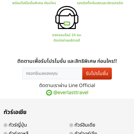
มีโปรแกรมทัวร์มากมาย
การันตร
ทั้งไทยและต่างประเทศ
มีใบ
รับโปรโมชั่น
ติดตามเราผ่าน Line Official
@everlasttravel
สอบถาม จองทัวร์
ช่องทางกา
ทัวร์เอเชีย
พร้อมโปรโมชั่นพิเศษ ก่อนใคร
รองรับทั้ง
ทัวร์ญี่ปุ่น
ทัวร์อินเดีย
ทัวร์เกาหลี
ทัวร์จอร์เจีย