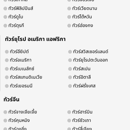
ทัวร์ฟิลิปปินส์
ทัวร์เวียดนาม
ทัวร์ดูไบ
ทัวร์ไต้หวัน
ทัวร์ตุรกี
ทัวร์ฮ่องกง
จองออนไลน์ 24 ชม.
ติดต่อง่ายบริการดี
ทัวร์ยุโรป อเมริกา แอฟริกา
ทัวร์อียิปต์
ทัวร์สวิสเซอร์แลนด์
ทัวร์อเมริกา
ทัวร์ยุโรปตะวันออก
ติดตามเพื่อรับโปรโมชั่น และสิทธิพิเศ
ทัวร์เบเนลักซ์
ทัวร์สเปน
ทัวร์สแกนดิเนเวีย
ทัวร์อิตาลี
ทัวร์เยอรมนี
ทัวร์ฝรั่งเศส
ทัวร์จีน
ทัวร์จางเจียเจี้ย
ทัวร์ฮาร์บิน
ทัวร์คุนหมิง
ทัวร์ซัวเถา
ทัวร์ฉงชิ่ง
ทัวร์ลี่เจียง