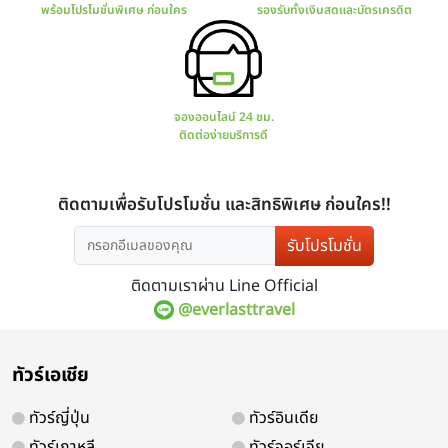
มีโปรแกรมทัวร์มากมาย
การันตร
ทั้งไทยและต่างประเทศ
มีใบ
รับโปรโมชั่น
ติดตามเราผ่าน Line Official
@everlasttravel
สอบถาม จองทัวร์
ช่องทางกา
ทัวร์เอเชีย
พร้อมโปรโมชั่นพิเศษ ก่อนใคร
รองรับทั้ง
ทัวร์ญี่ปุ่น
ทัวร์อินเดีย
ทัวร์เกาหลี
ทัวร์จอร์เจีย