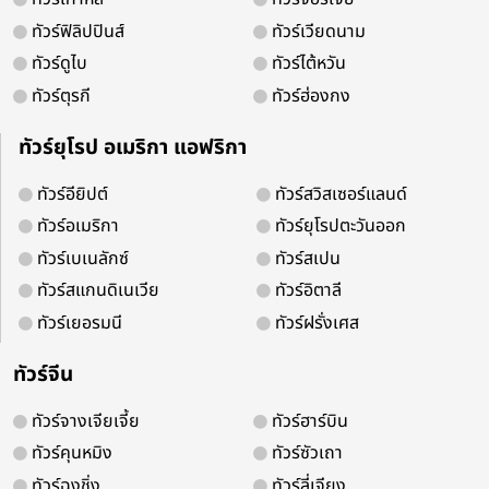
ทัวร์ฟิลิปปินส์
ทัวร์เวียดนาม
ทัวร์ดูไบ
ทัวร์ไต้หวัน
ทัวร์ตุรกี
ทัวร์ฮ่องกง
จองออนไลน์ 24 ชม.
ติดต่อง่ายบริการดี
ทัวร์ยุโรป อเมริกา แอฟริกา
ทัวร์อียิปต์
ทัวร์สวิสเซอร์แลนด์
ทัวร์อเมริกา
ทัวร์ยุโรปตะวันออก
ติดตามเพื่อรับโปรโมชั่น และสิทธิพิเศ
ทัวร์เบเนลักซ์
ทัวร์สเปน
ทัวร์สแกนดิเนเวีย
ทัวร์อิตาลี
ทัวร์เยอรมนี
ทัวร์ฝรั่งเศส
ทัวร์จีน
ทัวร์จางเจียเจี้ย
ทัวร์ฮาร์บิน
ทัวร์คุนหมิง
ทัวร์ซัวเถา
ทัวร์ฉงชิ่ง
ทัวร์ลี่เจียง