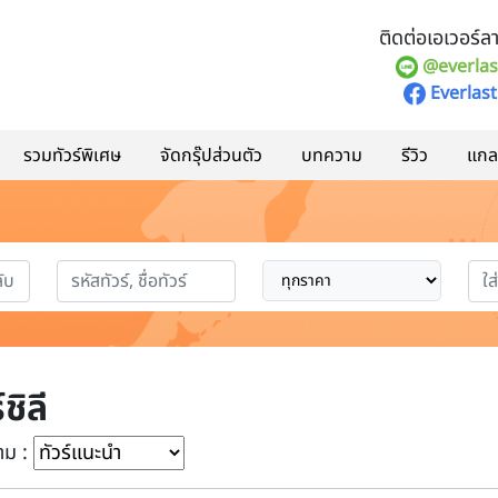
ติดต่อเอเวอร์ลาส
@everlas
Everlast
รวมทัวร์พิเศษ
จัดกรุ๊ปส่วนตัว
บทความ
รีวิว
แกลอ
์ชิลี
าม :