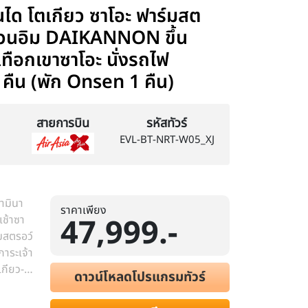
เซนได โตเกียว ซาโอะ ฟาร์มสต
ม่กวนอิม DAIKANNON ขึ้น
ทือกเขาซาโอะ นั่งรถไฟ
4 คืน (พัก Onsen 1 คืน)
สายการบิน
รหัสทัวร์
EVL-BT-NRT-W05_XJ
ามินา
ราคาเพียง
47,999.-
เช้าซา
มสตรอว์
าระเจ้า
ดาวน์โหลดโปรแกรมทัวร์