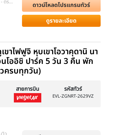
ะ - ตรอก
ดาวน์โหลดโปรแกรมทัวร์
ศยาน
ดูรายละเอียด
 ภูเขาไฟฟูจิ หุบเขาโอวาคุดานิ นา
วนโออิชิ ปาร์ค 5 วัน 3 คืน พัก
่ยวครบทุกวัน)
สายการบิน
รหัสทัวร์
EVL-ZGNRT-2629VZ
มวิว