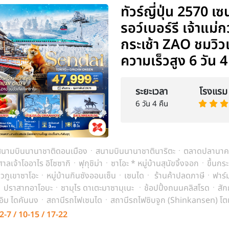
ทัวร์ญี่ปุ่น 2570 
รอว์เบอร์รี เจ้าแ
กระเช้า ZAO ชมวิวเ
ความเร็วสูง 6 วัน 
ระยะเวลา
โรงแรม
6 วัน 4 คืน
นามบินนานาชาติดอนเมืองㆍสนามบินนานาชาตินาริตะㆍตลาดปลานาค
าลเจ้าโออาไร อิโซซากิㆍฟุกุชิม่าㆍซาโอะ * หมู่บ้านสุนัขจิ้งจอกㆍขึ้นกระ
วิวภูเขาซาโอะㆍหมู่บ้านกินซังออนเซ็นㆍเซนไดㆍ ร้านค้าปลดภาษีㆍฟาร์
ีㆍปราสาทอาโอบะㆍซามุไร ดาเตะมาซามุเนะ ㆍช้อปปิ้งถนนคลิสโรดㆍสักก
ิม ไดคันนงㆍสถานีรถไฟเซนไดㆍสถานีรถไฟซิบจูก (Shinkansen) โตเกียว-
้งย่านชินจุดㆍสนามบินนานาชาตินาริตะㆍสนามบินนานาชาติดอนเมือง
2-7 / 10-15 / 17-22