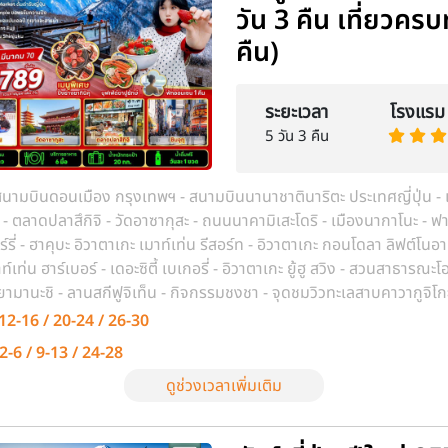
วัน 3 คืน เที่ยวครบ
คืน)
ระยะเวลา
โรงแรม
5 วัน 3 คืน
นามบินดอนเมือง กรุงเทพฯ - สนามบินนานาชาตินาริตะ ประเทศญี่ปุ่น - 
 - ตลาดปลาสึกิจิ - วัดอาซากุสะ - ถนนนาคามิเสะโดริ - เมืองนากาโนะ - ฟ
ร์รี่ - ฮาคุบะ อิวาตาเกะ เมาท์เท่น รีสอร์ท - อิวาตาเกะ กอนโดลา ลิฟต์โนอาห
ท์เท่น ฮาร์เบอร์ - เดอะซิตี้ เบเกอรี่ - อิวาตาเกะ ยู้ฮู สวิง - สวนสาธารณะโอ
จกรรมชงชา - จุดชมวิวทะเลสาบคาวากูจิโกะ - ร้าน
ภาษี - ย่านช้อปปิ้งชินจูกุ - แมว 3 มิติ - ก็อตซิลล่าเฮด - สนามบินนานาช
12-16 / 20-24 / 26-30
2-6 / 9-13 / 24-28
ดูช่วงเวลาเพิ่มเติม