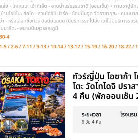
ัลเล่ย์ - โกเหมบะ เอ้าท์เล็ต - อาบน้ำแร่ธรรมชาติ (ออนเซ็น) + ทานชาปูยักษ์ 
มู่บ้านโอชิโนะ ฮัคไค - สวนโออิชิ ปาร์ค - ช้อปปิ้นจุด วัดอาซากุสะ - ถนนนาค
ูย่า - หรือเลือกซื้อทัวร์ ดิสนีย์แลนด์ (มีบริการรถไปส่ง แต่ไม่มีบริการรถร
นนาริตะ - สนามบินสุวรรณภูมิ
30-4
1-5 / 2-6 / 7-11 / 9-13 / 10-14 / 13-17 / 15-19 / 16-20 / 18-22 / 
ทัวร์ญี่ปุ่น โอซาก้า
โตะ วัดโทไดจิ ปราสา
4 คืน (พักออนเซ็น 
ระยะเวลา
โรงแรม
6 วัน 4 คืน