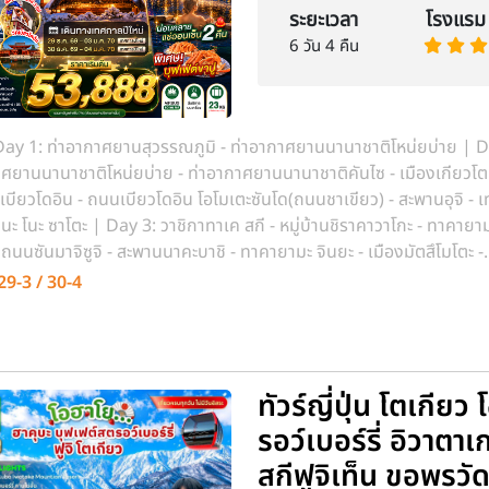
ระยะเวลา
โรงแรม
6 วัน 4 คืน
ay 1: ท่าอากาศยานสุวรรณภูมิ - ท่าอากาศยานนานาชาติโหน่ยบ่าย | D
ศยานนานาชาติโหน่ยบ่าย - ท่าอากาศยานนานาชาติคันไซ - เมืองเกียวโต 
วัดเบียวโดอิน - ถนนเบียวโดอิน โอโมเตะซันโด(ถนนชาเขียว) - สะพานอุจิ -
ะ โนะ ซาโตะ | Day 3: วาชิกาทาเค สกี - หมู่บ้านชิราคาวาโกะ - ทาคายาม
ถนนซันมาจิซูจิ - สะพานนาคะบาชิ - ทาคายามะ จินยะ - เมืองมัตสึโมโตะ -
ัตสึโมโตะ - จังหวัดยามานาชิ - หมู่บ้านน้ำใส โอชิโนะฮัคไค | Day 5: การ
29-3 / 30-4
ญี่ปุ่น - โตเกียว - ชินจุกุ
ทัวร์ญี่ปุ่น โตเกียว
รอว์เบอร์รี่ อิวาต
สกีฟูจิเท็น ขอพรวัด