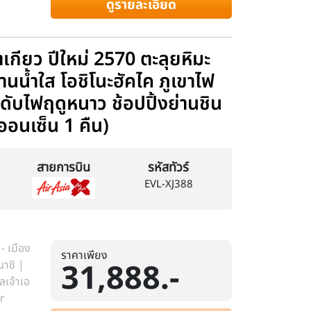
ดูรายละเอียด
โตเกียว ปีใหม่ 2570 ตะลุยหิมะ
บ้านน้ำใส โอชิโนะฮัคไค ภูเขาไฟ
ะดับไฟฤดูหนาว ช้อปปิ้งย่านชิน
กออนเซ็น 1 คืน)
สายการบิน
รหัสทัวร์
EVL-XJ388
- เมือง
ราคาเพียง
31,888.-
นาชิ |
ลเจ้าเอ
r