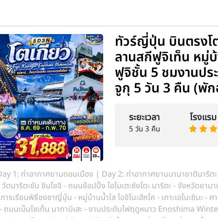
ทัวร์ญี่ปุ่น บินตรง
ลานสกีฟูจิเท็น หมู่
ฟูจิชั้น 5 ชมงานปร
จูกุ 5 วัน 3 คืน (พั
ระยะเวลา
โรงแรม
5 วัน 3 คืน
ay 1: ท่าอากาศยานดอนเมือง | Day 2: ท่าอากาศยานนานาชาตินาริตะ 
- วัดนาริตะซัน ชินโชจิ - ถนนช้อปปิ้ง โอโมเตะซังโดะ นาริตะ - จังหวัดยามา
การเรียนพิธีชงชาญี่ปุ่น - หมู่บ้านน้ำใส โอชิโนะฮัคไค - เกาะเอโนะชิมะ - ศา
ะ - ถนนเบ็นไชเท็น นากามิเสะ - งานประดับไฟฤดูหนาว Enoshima Winte