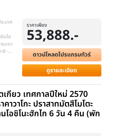
ประเทศ
ราคาเพียง
53,888.-
นชินไซ
าหุบเขา
าชิ -
ดาวน์โหลดโปรแกรมทัวร์
ียนพิธี
ดูรายละเอียด
า โตเกียว เทศกาลปีใหม่ 2570
ราคาวาโกะ ปราสาทมัตสึโมโตะ
้านโอชิโนะฮักไก 6 วัน 4 คืน (พัก