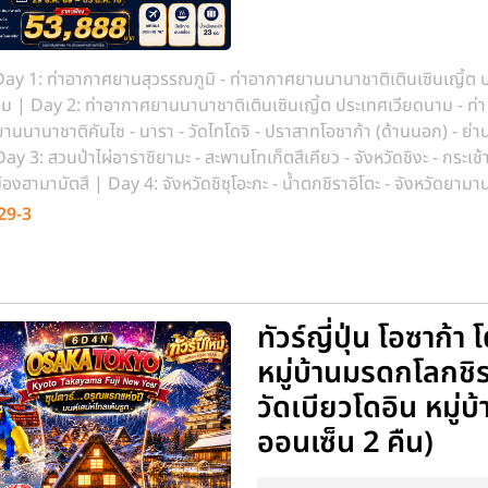
ay 1: ท่าอากาศยานสุวรรณภูมิ - ท่าอากาศยานนานาชาติเตินเซินเญิ้ต 
ม | Day 2: ท่าอากาศยานนานาชาติเตินเซินเญิ้ต ประเทศเวียดนาม - ท่า
นนานาชาติคันไซ - นารา - วัดไทโดจิ - ปราสาทโอซาก้า (ด้านนอก) - ย่า
Day 3: สวนป่าไผ่อาราชิยามะ - สะพานโทเก็ตสึเคียว - จังหวัดชิงะ - กระเช้
เมืองฮามามัตสึ | Day 4: จังหวัดชิซุโอะกะ - น้ำตกชิราอิโตะ - จังหวัดยามาน
ณฑ์หมู่บ้านอิยาชิโนซาโตะ - งานประดับไฟฮานะโนะมิยาโกะ | Day 5: การเร
29-3
ุ่น - โตเกียว - ชินจุกุ
ทัวร์ญี่ปุ่น โอซาก้
หมู่บ้านมรดกโลกชิ
วัดเบียวโดอิน หมู่บ
ออนเซ็น 2 คืน)