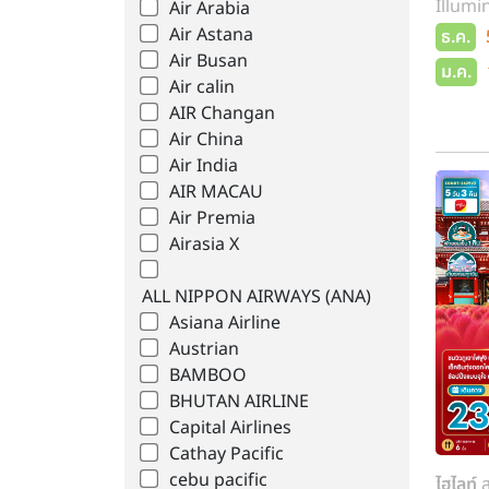
Illumin
Air Arabia
ลูกกวาด
Air Astana
ธ.ค.
5
ดอนเมื
Air Busan
ม.ค.
Air calin
AIR Changan
Air China
Air India
AIR MACAU
Air Premia
Airasia X
ALL NIPPON AIRWAYS (ANA)
Asiana Airline
Austrian
BAMBOO
BHUTAN AIRLINE
Capital Airlines
Cathay Pacific
cebu pacific
ไฮไลท์
ส