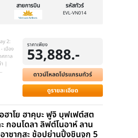
สายการบิน
รหัสทัวร์
EVL-VN014
ay 2:
ราคาเพียง
53,888.-
- เมือง
 เทศกาล
่า |
ดาวน์โหลดโปรแกรมทัวร์
เรียน
ดูรายละเอียด
 โอฮาโย ฮาคุบะ ฟูจิ บุฟเฟต์สต
าเกะ กอนโดลา ลิฟต์โนอาห์ ลาน
อาซากุสะ ช้อปย่านปิ้งชินจูกุ 5