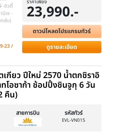
ราคาเพียง
23,990.-
-ดิวตี้
ามิเซ -
ับกลับ)
ดาวน์โหลดโปรแกรมทัวร์
19-23 /
ดูรายละเอียด
 โตเกียว ปีใหม่ 2570 น้ำตกชิราอิ
ทโอซาก้า ช้อปปิ้งชินจูกุ 6 วัน
2 คืน)
สายการบิน
รหัสทัวร์
EVL-VN015