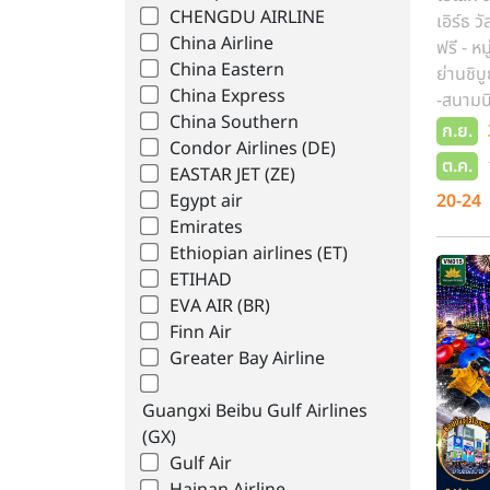
CHENGDU AIRLINE
เอิร์ธ ว
China Airline
ฟรี - ห
China Eastern
ย่านชิบ
China Express
-สนามบิ
China Southern
ก.ย.
Condor Airlines (DE)
ต.ค.
EASTAR JET (ZE)
20-24
Egypt air
Emirates
Ethiopian airlines (ET)
ETIHAD
EVA AIR (BR)
Finn Air
Greater Bay Airline
Guangxi Beibu Gulf Airlines
(GX)
Gulf Air