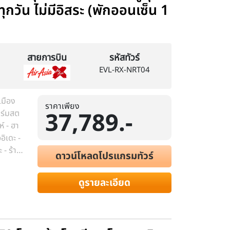
ทุกวัน ไม่มีอิสระ (พักออนเซ็น 1
สายการบิน
รหัสทัวร์
EVL-RX-NRT04
เมือง
ราคาเพียง
37,789.-
าร์มสต
์ - ฮา
อิเดะ -
ดาวน์โหลดโปรแกรมทัวร์
าตินาริ
ดูรายละเอียด