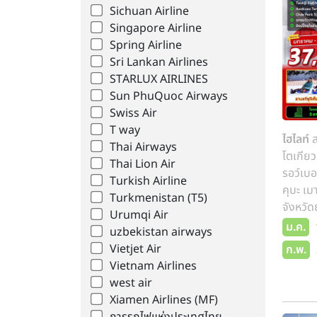
Sichuan Airline
Singapore Airline
Spring Airline
Sri Lankan Airlines
STARLUX AIRLINES
Sun PhuQuoc Airways
Swiss Air
T way
ไฮไลท์
ส
Thai Airways
โตเกียว
Thai Lion Air
รอว์เบอ
Turkish Airline
คุบะ เมา
Turkmenistan (T5)
จังหวัดยามานะชิ - ลานสกีฟูจิเท็น - กิ
Urumqi Air
ค้าปลอด
ม.ค.
uzbekistan airways
ตะ ปร
Vietjet Air
ก.พ.
Vietnam Airlines
west air
Xiamen Airlines (MF)