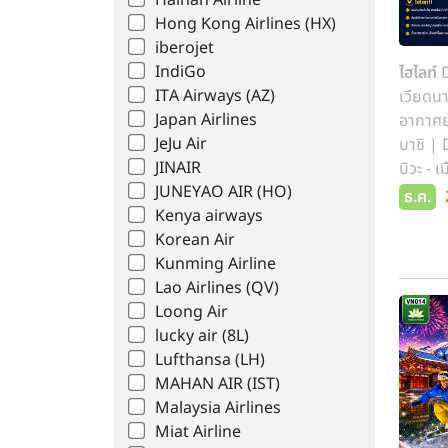
Hainan Airline
Hong Kong Airlines (HX)
iberojet
IndiGo
ไฮไลท์
D
ITA Airways (AZ)
เวียดนา
Japan Airlines
อากาศยา
JeJu Air
บาชิ | 
JINAIR
บิวะ - 
JUNEYAO AIR (HO)
พิพิธภั
ธ.ค.
Kenya airways
ชงชาญี่ป
Korean Air
Kunming Airline
Lao Airlines (QV)
Loong Air
lucky air (8L)
Lufthansa (LH)
MAHAN AIR (IST)
Malaysia Airlines
Miat Airline