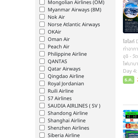
Mongolian Airlines (OM)
Myanmar Airways (8M)
Nok Air
Norse Atlantic Airways
OKAir
Oman Air
ไฮไลท์
D
Peach Air
ท่าอากา
Philippine Airline
อุจิ - 
QANTAS
ไฟนาบาน
Qatar Airways
Day 4: 
Qingdao Airline
ปราสาทม
ธ.ค.
Royal Jordanian
พิธีชงชา
Ruili Airline
S7 Airlines
SAUDIA AIRLINES ( SV )
Shandong Airline
Shanghai Airline
Shenzhen Airlines
Siberia Airline