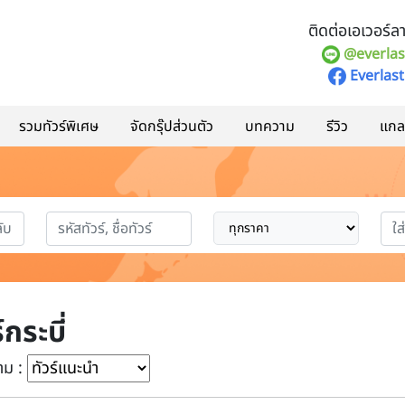
ติดต่อเอเวอร์ลาส
@everlas
Everlast
รวมทัวร์พิเศษ
จัดกรุ๊ปส่วนตัว
บทความ
รีวิว
แกลอ
์กระบี่
าม :