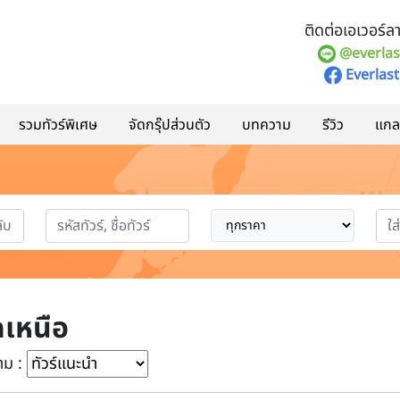
ติดต่อเอเวอร์ลาส
@everlas
Everlast
รวมทัวร์พิเศษ
จัดกรุ๊ปส่วนตัว
บทความ
รีวิว
แกลอ
เหนือ
าม :