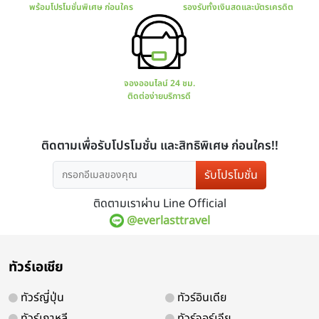
มีโปรแกรมทัวร์มากมาย
การันตร
ทั้งไทยและต่างประเทศ
มีใบ
รับโปรโมชั่น
ติดตามเราผ่าน Line Official
@everlasttravel
สอบถาม จองทัวร์
ช่องทางกา
ทัวร์เอเชีย
พร้อมโปรโมชั่นพิเศษ ก่อนใคร
รองรับทั้ง
ทัวร์ญี่ปุ่น
ทัวร์อินเดีย
ทัวร์เกาหลี
ทัวร์จอร์เจีย