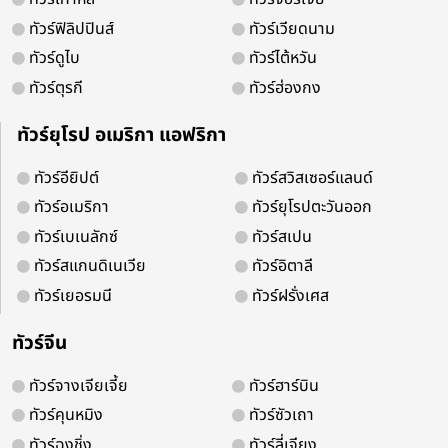
ทัวร์ฟิลิปปินส์
ทัวร์เวียดนาม
ทัวร์ดูไบ
ทัวร์ไต้หวัน
ทัวร์ตุรกี
ทัวร์ฮ่องกง
จองออนไลน์ 24 ชม.
ติดต่อง่ายบริการดี
ทัวร์ยุโรป อเมริกา แอฟริกา
ทัวร์อียิปต์
ทัวร์สวิสเซอร์แลนด์
ทัวร์อเมริกา
ทัวร์ยุโรปตะวันออก
ติดตามเพื่อรับโปรโมชั่น และสิทธิพิเศ
ทัวร์เบเนลักซ์
ทัวร์สเปน
ทัวร์สแกนดิเนเวีย
ทัวร์อิตาลี
ทัวร์เยอรมนี
ทัวร์ฝรั่งเศส
ทัวร์จีน
ทัวร์จางเจียเจี้ย
ทัวร์ฮาร์บิน
ทัวร์คุนหมิง
ทัวร์ซัวเถา
ทัวร์ฉงชิ่ง
ทัวร์ลี่เจียง