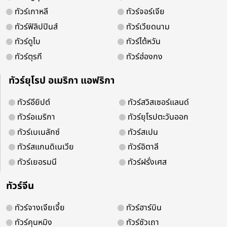
ทัวร์เกาหลี
ทัวร์จอร์เจีย
ทัวร์ฟิลิปปินส์
ทัวร์เวียดนาม
ทัวร์ดูไบ
ทัวร์ไต้หวัน
ทัวร์ตุรกี
ทัวร์ฮ่องกง
จองออนไลน์ 24 ชม.
ทัวร์ยุโรป อเมริกา แอฟริกา
ติดต่อง่ายบริการดี
ทัวร์อียิปต์
ทัวร์สวิสเซอร์แลนด์
ทัวร์อเมริกา
ทัวร์ยุโรปตะวันออก
ติดตามเพื่อรับโปรโมชั่น และสิทธิพิเศ
ทัวร์เบเนลักซ์
ทัวร์สเปน
ทัวร์สแกนดิเนเวีย
ทัวร์อิตาลี
ทัวร์เยอรมนี
ทัวร์ฝรั่งเศส
ทัวร์จีน
ทัวร์จางเจียเจี้ย
ทัวร์ฮาร์บิน
ทัวร์คุนหมิง
ทัวร์ซัวเถา