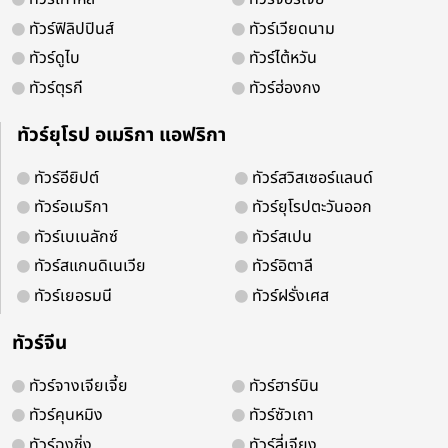
ทัวร์ฟิลิปปินส์
ทัวร์เวียดนาม
ทัวร์ดูไบ
ทัวร์ไต้หวัน
ทัวร์ตุรกี
ทัวร์ฮ่องกง
จองออนไลน์ 24 ชม.
ติดต่อง่ายบริการดี
ทัวร์ยุโรป อเมริกา แอฟริกา
ทัวร์อียิปต์
ทัวร์สวิสเซอร์แลนด์
ทัวร์อเมริกา
ทัวร์ยุโรปตะวันออก
ติดตามเพื่อรับโปรโมชั่น และสิทธิพิเศ
ทัวร์เบเนลักซ์
ทัวร์สเปน
ทัวร์สแกนดิเนเวีย
ทัวร์อิตาลี
ทัวร์เยอรมนี
ทัวร์ฝรั่งเศส
ทัวร์จีน
ทัวร์จางเจียเจี้ย
ทัวร์ฮาร์บิน
ทัวร์คุนหมิง
ทัวร์ซัวเถา
ทัวร์ฉงชิ่ง
ทัวร์ลี่เจียง