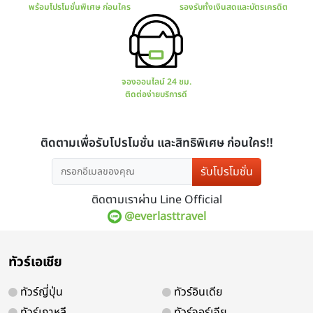
มีโปรแกรมทัวร์มากมาย
การันตร
ทั้งไทยและต่างประเทศ
มีใบ
รับโปรโมชั่น
ติดตามเราผ่าน Line Official
@everlasttravel
สอบถาม จองทัวร์
ช่องทางกา
ทัวร์เอเชีย
พร้อมโปรโมชั่นพิเศษ ก่อนใคร
รองรับทั้ง
ทัวร์ญี่ปุ่น
ทัวร์อินเดีย
ทัวร์เกาหลี
ทัวร์จอร์เจีย