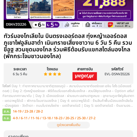
ทัวร์มองโกเลียใน สงกรานต์ 2569 ชมท
สัมผัสทะเลทรายเสี่ยงซาวาน แกรนด์แ
ฮอต 7 วัน 5 คืน ร่วมงานเลี้ยงรอบกองไ
รวมใส่ชุดมองโกล รวมนั่งกระเช้า) พักหรู
สไตล์กระโจม
ระยะเวลา
โรงแรม
สายการบิน
7 วัน 5 คืน
ไฮไลท์
ท่าอากาศยานสุวรรณภูมิ • ท่าอากาศยานนานาชาติออร์ดอส • ออร์ดอส - ทุ่งหญ้าออร์ดอส • พิธี
ต้อนรับแขกสไตล์มองโกล + รวมใส่ชุดมองโกล - กิจกรรมงานเลี้ยงร
กิจกรรมสันทนาการ ณ ทุ่งหญ้าออร์ดอส **- ศูนย์วัฒนธรรมมองโกลหยวนห
จัตุรัสรัฐบาล • ทะเลสาบอูลานมู่หลุน สวนประติมากรรมศิลปะเอเชีย - ออร์ดอส • หุบเขาแม่น้ำฮวงโห แก
รนด์แคนยอนแห่งแม่น้ำเหลือง(รวมรถกอล์ฟ) • ฮูฮอต - เจดีย์เป่าเอ่อฮั่น
ราคาเพียง