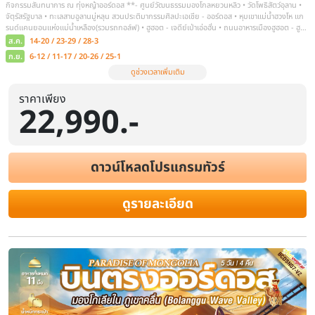
รวมชุดอวกาศ (พักกระโจมสไตล์มองโก 1
ระยะเวลา
โรงแรม
สายการบิน
6 วัน 5 คืน
ราคาเพียง
ไฮไลท์
กรุงเทพฯ (สนามบินสุวรรณภูมิ) • ออร์ดอส มองโกเลียใน - เมืองอ
22,990.-
ต้อนรับแขกสไตล์มองโกล-สวมชุดพื้นเมืองมองโกล -**OPTION : เ
FESTIVAL) ** - ชมพระอาทิตย์ขึ้น ณ ทุ่งหญ้าออร์ดอส - ทะเลทรายเสี่ยง
ทะเลทราย - เมืองออร์ดอส -**OPTION : กิจกรรมเกาะทรายหรรษาเซียนซา
ทะเลสาบฮาซูเหมย - เมืองฮูฮอต – ศูนย์แสดงสินค้าผลิตภัณฑ์โคนมเหมิงเล
ดาวน์โหลดโปรแกรมทัวร์
ราณไซ่ซ่าง - เมืองฮูฮอต - อุทยานภูเขาไฟอูลันฮาตา (รวมชุดอวกาศ
ส.ค.
14-19 / 23-28 / 28-2
ดูรายละเอียด
ก.ย.
6-11 / 11-16 / 20-25 / 25-30
ดูช่วงเวลาเพิ่มเติม