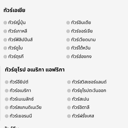
ทัวร์เอเชีย
ทัวร์ญี่ปุ่น
ทัวร์อินเดีย
ทัวร์เกาหลี
ทัวร์จอร์เจีย
ทัวร์ฟิลิปปินส์
ทัวร์เวียดนาม
ทัวร์ดูไบ
ทัวร์ไต้หวัน
ทัวร์บินตรงออร์ดอส มองโกเลียใน หุบเข
ทัวร์ตุรกี
ทัวร์ฮ่องกง
ทุ่งหญ้าออร์ดอส ทะเลทรายเสี่ยงซาวาน 
ทราย 5 วัน 4 คืน รวมขี่อูฐ สวมชุดมองโ
ทัวร์ยุโรป อเมริกา แอฟริกา
กระโจมสไตล์มองโก 1 คืน (ทัวร์ไม่ลงร้า
ทัวร์อียิปต์
ทัวร์สวิสเซอร์แลนด์
ทัวร์อเมริกา
ทัวร์ยุโรปตะวันออก
ระยะเวลา
โรงแรม
สายการบิน
ทัวร์เบเนลักซ์
ทัวร์สเปน
5 วัน 4 คืน
ทัวร์สแกนดิเนเวีย
ทัวร์อิตาลี
ทัวร์เยอรมนี
ทัวร์ฝรั่งเศส
ไฮไลท์
กรุงเทพฯสนามบินสุวรรณภูมิ – สนามบินออร์ดอส - หุบเขาคล
VALLEY) รวมสะพานกระจก - เมืองออร์ดอส – ถนนคนเดินคังปาสือ - ใส่