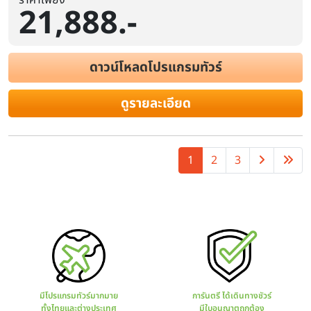
21,888.-
ฮอต • ทะเลทรายเสี่ยงซาวาน (รวมค่ากระเช
ส.ค.
14-20 / 23-29 / 28-3
ก.ย.
6-12 / 11-17 / 20-26 / 25-1
ดูช่วงเวลาเพิ่มเติม
ดาวน์โหลดโปรแกรมทัวร์
ดูรายละเอียด
1
2
3