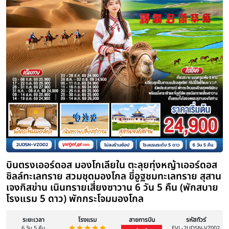
ทัวร์มองโกเลียใน บินตรงออร์ดอส ทุ่ง
ทะเลทรายอินเคินทาล ชมพระอาทิตย์ขึ้นที
งานเลี้ยงรอบกองไฟ 5 วัน 4 คืน (พักเกอ
โรงแรม 4 ดาว
ระยะเวลา
โรงแรม
สายการบิน
5 วัน 4 คืน
ไฮไลท์
Day 1: สนามบินสุวรรณภูมิ – สนามบินออร์ดอส – เมืองออร์ดอส |