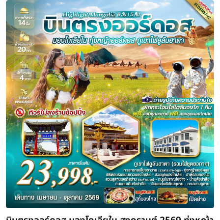
ฮวงโห ออร์ดอส ทุ่งหญ้าออร์ดอส ฮูฮอ
เสี่ยงซาวาน ร่วมกิจกรรมงานเลี้ยงรอบ
คืน รวมขี่อูฐ รวมใส่ชุมมองโกล รวมนั่งกร
ลงร้านช้อป) พักกระโจมสไตล์มองโก 1 ค
ระยะเวลา
โรงแรม
สายการบิน
7 วัน 5 คืน
ไฮไลท์
ท่าอากาศยานสุวรรณภูมิ • ท่าอากาศยานนานาชาติออร์ดอส • ออร์ดอ
ต้อนรับแขกสไตล์มองโกล + รวมใส่ชุมมองโกล • กิจกรรมงานเลี้ยงรอ
กิจกรรมสันทนาการ ณ ทุ่งหญ้าออร์ดอส ** - ศูนย์วัฒนธรรมมองโกลหยวนห
จัตุรัสรัฐบาล • ทะเลสาบอูลานมู่หลุน • สวนประติมากรรมศิลปะเอเชีย - ออ
แกรนด์แคนยอนแห่งแม่น้ำเหลือง (รวมรถกอล์ฟ) • ฮูฮอต • เจดีย์เป่าเอ่อ
ฮูออต • ทะเลทรายเสี่ยงซาวาน (รวมค่ากระเช้าขึ้น-ลง และค่า
ส.ค.
14-20 / 23-29 / 28-3
ก.ย.
6-12 / 11-17 / 20-26 / 25-1
ดูช่วงเวลาเพิ่มเติม