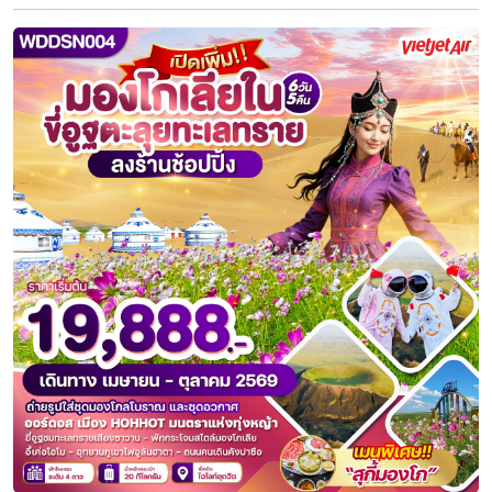
ไฮไลท์
เออร์ดอส – ทุ่งหญ้าเออร์ดอส - กิจกรรมแบบชาวมองโกล - สวมช
รอบกองไฟ - สวนวัฒนธรรมมองโกลหยวนหลิว - เนินทรายเสี่ยงซาวาน (รวมก
ขี่อูฐชมทะเลทราย – งานจิตกรรมทราย – เกาะเยว่ซา - โฮฮอต - ศูนย์ผลิตภ
สุสานหวังเจาจวิน – อารามต้าเจา -สุสานเจงกิสข่าน –ถนนคนเดินเออร์ดอ
ส.ค.
14-19 / 23-28 / 28-2
ก.ย.
6-11 / 11-16 / 20-25 / 25-30
ดูช่วงเวลาเพิ่มเติม