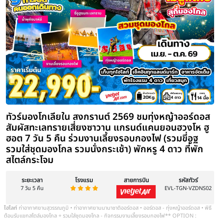
ทัวร์มองโกเลียใน ขี่อูฐตะลุยทะเลทราย 
ซาวาน ทุ่งหญ้าออร์ดอส อุทยานภูเขาไฟอ
5 คืน สวมชุดพื้นเมือง รวมกระเช้า รวมก