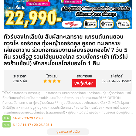
5 วัน 4 คืน
ไฮไลท์
Day 1: ท่าอากาศยานนานาชาติสุวรรณภูมิ – สนามบินนานาชาติออร
ร้านเครื่องเงิน - Option เสริม! กิจกรรมเทศกาลนาดัม - ทุ่งหญ้าออร์ด
มองโกล สวมใส่ชุดมองโกล - การแสดงรอบกองไฟ - พักกระโจมชาวมองโ
ขึ้นที่ทุ่งหญ้า – ชิมอาหารเช้าสไตล์มองโกล – เขตท่องเที่ยวเจงกีสข่าน 
ตลาดตอนกลางคืนเมืองตาลาเต่อ | Day 4: ร้านผลิตภัณฑ์ขนอูฐ - ร้านผ
ทะเลทรายอินเคินทาลา - Option เสริม! ขี่อูฐ+สไลเดอร์ทราย+รถออฟโ
ส.ค.
19-23
ก.ย.
2-6 / 16-20 / 30-4
ดูช่วงเวลาเพิ่มเติม