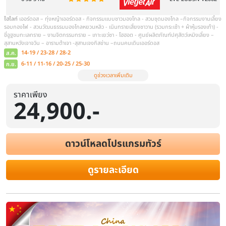
มองโกล – ทุ่งหญ้าออดอสร์ – ทุ่งหญ้าออดอสร์ – ร่วมงานเลี้ยงรอบกอ
ขึ้นที่ทุ่งหญ้า – ชิมอาหารเช้าสไตล์มองโกล – เขตการท่องเที่ยวเจงกิสข่าน
ตลาดกลางคืนตาลาเต่อฉี | Day 4: ร้านขนอูฐ – ร้านยาสมุนไพรจีน – ทะ
ทรายอินเคินทาลา | Day 5: ร้านขนอูฐ – ร้านยาสมุนไพรจีน – ทะเลทราย
เคินทาลาaหมอนโอโซน – ร้านหยก – แหล่งวัฒนธรรมมองโกลหยวนหลิว
ส.ค.
19-23
ก.ย.
2-6 / 16-20 / 30-4
ดูช่วงเวลาเพิ่มเติม
ราคาเพียง
24,900.-
ดาวน์โหลดโปรแกรมทัวร์
ดูรายละเอียด