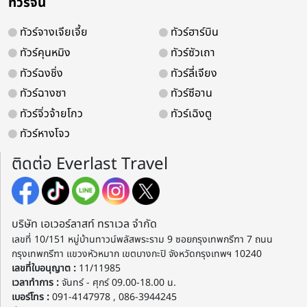
ทัวร์จีน
- เมืองออร์ดอส - ทุ่งหญ้าออร์ดอส-พิธีต้อนรับแขกสไตล์มองโกเลีย - ฟรี!สวมชุดมองโกเลีย ถ่ายรูป
เก็บความประทับใจ - OPTION : การแสดงเทศกาลนาดัม 380 หยวน - ทะ
ทัวร์จางเจียเจี้ย
ทัวร์ฮาร์บิน
กระเช้า + ขี่อูฐชมทะเลทราย) - เมืองออร์ดอส OPTION TOUR : เกาะเยว่ซา 280 หยวน - ศูนย์
ทัวร์คุนหมิง
ทัวร์ซัวเถา
วัฒนธรรมมองโกลหยวนหลิว(รถกอล์ฟ) – สุสานเจงกิสข่าน(ชมด้านนอก) – 
ส.ค.
19-23
ทัวร์ฉงชิ่ง
ทัวร์ลี่เจียง
ก.ย.
2-6 / 16-20 / 30-4
ทัวร์ฉางซา
ทัวร์ซีอาน
ดูช่วงเวลาเพิ่มเติม
ทัวร์จิ่วจ้ายโกว
ทัวร์เฉิงตู
ทัวร์หางโจว
ติดต่อ Everlast Travel
บริษัท เอเวอร์ลาสท์ ทราเวล จำกัด
เลขที่ 10/151 หมู่บ้านทาวน์พลัสพระราม 9 ซอยกรุงเทพกรีฑา 7 ถนน
กรุงเทพกรีฑา แขวงหัวหมาก เขตบางกะปิ จังหวัดกรุงเทพฯ 10240
เลขที่ใบอนุญาต :
11/11985
เวลาทำการ :
จันทร์ - ศุกร์ 09.00-18.00 น.
เบอร์โทร :
091-4147978 , 086-3944245