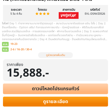
บินตรงเออร์ดอส มองโกเลียใน ตะลุยทุ่
ราคาเพียง
15,888.-
ชิลล์ทะเลทราย สวมชุดมองโกล ขี่อูฐชม
เจงกิสข่าน เนินทรายเสี่ยงซาวาน 6 วัน 
โรงแรม 5 ดาว) พักกระโจมมองโกล
ดาวน์โหลดโปรแกรมทัวร์
ดูรายละเอียด
ระยะเวลา
โรงแรม
สายการบิน
6 วัน 5 คืน