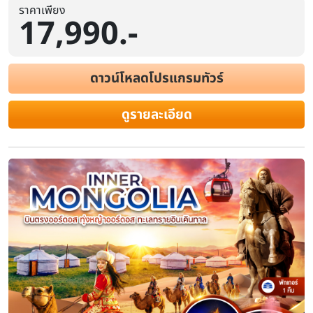
ราคาเพียง
17,990.-
ดาวน์โหลดโปรแกรมทัวร์
ทัวร์มองโกลเลียใน บินตรงออร์ดอส ทุ่งห
ทรายอินเคิลทาล ร่วมงานเลี้ยงรอบกองไ
ดูรายละเอียด
เผ่ามองโกล 6 วัน 5 คืน (พักเกอร์ 1 คื
ดาว
ระยะเวลา
โรงแรม
สายการบิน
6 วัน 5 คืน
ไฮไลท์
Day 1: สนามบินสุวรรณภูมิ – สนามบินออร์ดอส – เมืองออร์ดอส | 
– พิธีการขอพรจากโอวเบา – ร่วมงานเลี้ยงรอบกองไฟ | Day 3: หมู่บ้า
โกล – สวนวัฒนธรรมมองโกลเหมิงเลี่ยง – วัดเจดีย์ห้าองค์ | Day 4: ร
อินเคินทาลา – ทะเลทรายอินเคินทาลา | Day 5: ร้านหยก – ร้านขนอูฐ