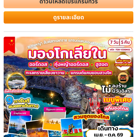
ดาวน์โหลดโปรแกรมทัวร์
ดูรายละเอียด
ทัวร์มองโกเลียใน ออร์ดอส ทะเลทรายอิ
ท่องเที่ยวเจงกีสข่าน ทำเนียบพระลามะอ
คืน (ที่พักแบบกระโจม) พักโรงแรม ระด
ระยะเวลา
โรงแรม
สายการบิน