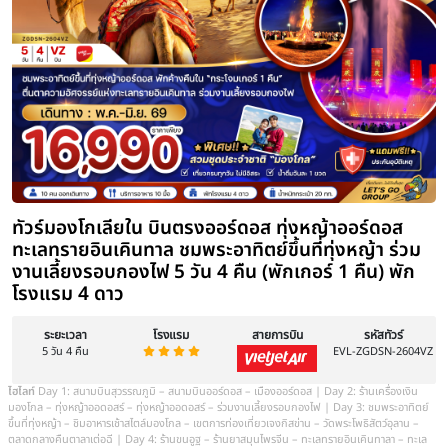
หยวนหลิว – น้ำพุคังบาห์ซี – ตลาดกลางคืนเจียไท่ | Day 6: อุทยานว
วัดพระโพธิสัตว์อุลาน – เขตการท่องเที่ยวเจงกิสข่าน สุสานเจงกิส
ส.ค.
14-19 / 23-28 / 28-2
ก.ย.
6-11 / 11-16 / 20-25 / 25-30
ดูช่วงเวลาเพิ่มเติม