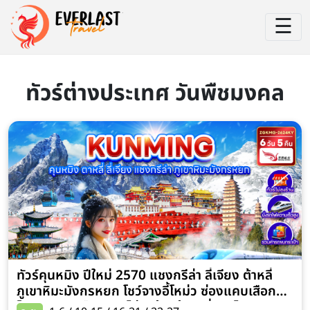
☰
ทัวร์ต่างประเทศ วันพืชมงคล
ทัวร์คุนหมิง ปีใหม่ 2570 แชงกรีล่า ลี่เจียง ต้าหลี่
ภูเขาหิมะมังกรหยก โชว์จางอี้โหม่ว ซ่องแคบเสือกระ
โจน 6 วัน 5 คืน (ทัวร์ไม่ลงร้านช้อป-นั่งรถไฟ