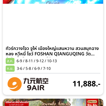
ทัวร์กวางโจว จูไห่ เมืองใหญ่แสนหวาน สวนสนุกฉาง
หลง หวีหนี่ โชว์ FOSHAN QIANGUQING วัด
ต้าฝ๋อซื่อ โรงละครหอยไข่มุก จัตุรัสฮัวเฉิง 4 วัน 2 คืน
ส.ค.
6-9 / 8-11 / 9-12 / 10-13
ก.ย.
3-6 / 5-8 / 6-9 / 7-10
11,888.-