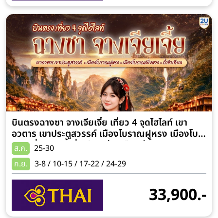
บินตรงฉางซา จางเจียเจี้ย เที่ยว 4 จุดไฮไลท์ เขา
อวตาร เขาประตูสวรรค์ เมืองโบราณฝูหรง เมืองโบ
ราณเฟิ่งหวง ถ้ำจิ่วเทียน ล่องเรือแม่น้ำเหมาหยาน
ส.ค.
25-30
เหอ นั่งรถไฟ MAGLEV 6 วัน 5 คืน (นั่งรถไฟ
ก.ย.
3-8 / 10-15 / 17-22 / 24-29
ความเร็วสูง) พักโรงแรม 5 ดาว โดยสายการบิน
Thai Airways (TG)
33,900.-