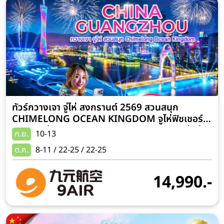
ทัวร์กวางเจา จู่ไห่ สงกรานต์ 2569 สวนสนุก
CHIMELONG OCEAN KINGDOM จูไห่ฟิชเชอร์
เกิร์ล วัดต้าฝอ POP MART 4 วัน 2 คืน (รวมค่าเข้า
ก.ย.
10-13
Chimelong) เที่ยวครบทุกวันไม่มีอิสระ
ต.ค.
8-11 / 22-25 / 22-25
14,990.-