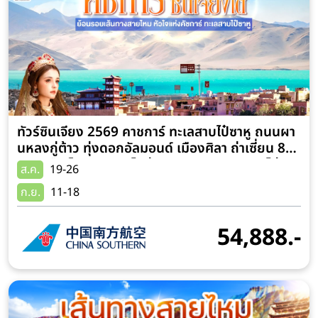
ทัวร์ซินเจียง 2569 คาชการ์ ทะเลสาบไป๋ซาหู ถนนผา
นหลงกู่ต้าว ทุ่งดอกอัลมอนด์ เมืองศิลา ถ่าเซี่ยน 8
วัน 7 คืน โดยการบิน ไชน่า เซาเทิร์น (CZ) (ทัวร์ไม่ลง
ส.ค.
19-26
ร้านช้อป)
ก.ย.
11-18
54,888.-