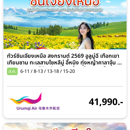
ทัวร์ซินเจียงเหนือ สงกรานต์ 2569 อูลูมู่ฉี เทือกเขา
เทียนซาน ทะเลสาบไซหลีมู่ อี้หนิง ทุ่งหญ้าคาลาจุ้น 6
วัน 4 คืน (ทัวร์ไม่ลงร้านช้อป-นั่งรถไฟความเร็วสูง)
ส.ค.
6-11 / 8-13 / 13-18 / 15-20
41,990.-