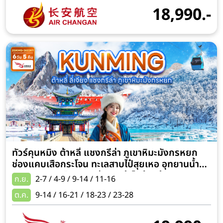
18,990.-
ทัวร์คุนหมิง ต้าหลี่ แชงกรีล่า ภูเขาหิมะมังกรหยก
ช่องแคบเสือกระโจน ทะเลสาบไป๋สุยเหอ อุทยานน้ำ
หยก 6 วัน 5 คืน (รวมค่ากระเช้าไฟฟ้าแล้ว) (พัก
ก.ย.
2-7 / 4-9 / 9-14 / 11-16
โรงแรม 4 ดาว) เที่ยวครบทุกวัน ไม่มีอิสระ
ต.ค.
9-14 / 16-21 / 18-23 / 23-28