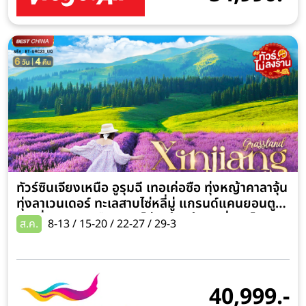
ทัวร์ซินเจียงเหนือ อูรุมฉี เทอเค่อซือ ทุ่งหญ้าคาลาจุ้น
ทุ่งลาเวนเดอร์ ทะเลสาบไซ่หลี่มู่ แกรนด์แคนยอนตู
ซานจื่อ 6 วัน 5 คืน (ทัวร์ไม่ลงร้านช้อป) นั่งรถไฟ
ส.ค.
8-13 / 15-20 / 22-27 / 29-3
ความเร็วสูง
40,999.-