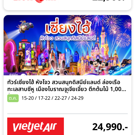
ทัวร์เซี่ยงไฮ้ หังโจว สวนสนุกดิสนีย์แลนด์ ล่องเรือ
ทะเลสาบซีหู เมืองโบราณจูเจียเจี่ยว ตึกต้นไม้ 1,000
ต้น ตลาดร้อยปี เฉินหวังเมี่ยว 6 วัน 4 คืน (รวมบัตร
ต.ค.
15-20 / 17-22 / 22-27 / 24-29
เข้าสวนสนุก และรถรับ-ส่ง) พักโรงแรม 4 ดาวทุกคืน
24,990.-