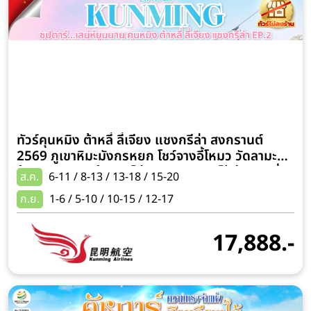
ทัวร์คุนหมิง ต้าหลี่ ลี่เจียง แชงกรีล่า สงกรานต์
2569 ภูเขาหิมะมังกรหยก โชว์จางอี้โหมว วัดลามะชง
จ้านหลิน ประตูม้าทองไก่หยก ทะเลสาบไป๋สุ่ยเหอ นั่ง
ส.ค.
6-11 / 8-13 / 13-18 / 15-20
รถไฟความเร็วสูง 6 วัน 5 คืน (ทัวร์ไม่ลงร้านช้อป)
ก.ย.
1-6 / 5-10 / 10-15 / 12-17
แถมฟรี รถขนกระเป๋า
17,888.-