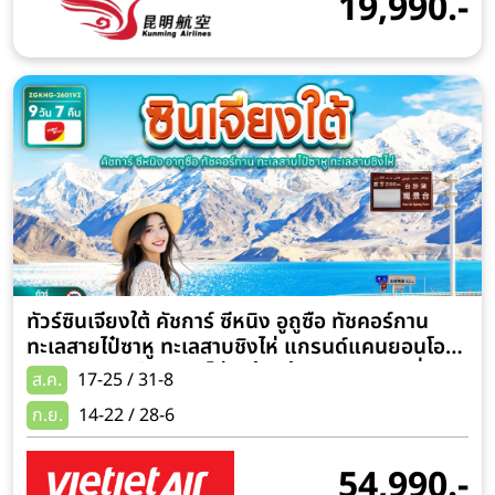
19,990.-
ทัวร์ซินเจียงใต้ คัชการ์ ซีหนิง อูถูซือ ทัชคอร์กาน
ทะเลสายไป๋ซาหู ทะเลสาบชิงไห่ แกรนด์แคนยอนโออิ
ทาค 9 วัน 7 คืน (ทัวร์ไม่ลงร้านช้อป) ราคารวมขี่อูฐ
ส.ค.
17-25 / 31-8
ทะเลทราย
ก.ย.
14-22 / 28-6
54,990.-