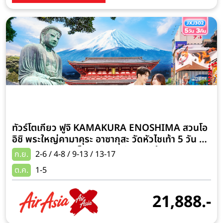
ทัวร์โตเกียว ฟูจิ KAMAKURA ENOSHIMA สวนโอ
อิชิ พระใหญ่คามาคุระ อาซากุสะ วัดหัวไชเท้า 5 วัน 3
คืน (พัก ฟูจิออนเซ็น 1 คืน) ฟรีเดย์สุดคุ้ม แถมรถ
ก.ย.
2-6 / 4-8 / 9-13 / 13-17
บัส+ไกด์นำเที่ยว ช้อปปิ้งชินจูกุเต็มอิ่ม 3-4 ชั่วโมง
ต.ค.
1-5
21,888.-