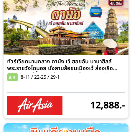
ทัวร์เวียดนามกลาง ดานัง เว้ ฮอยอัน บานาฮิลล์
พระราชวังไดนอย นั่งสามล้อชมเมืองเว้ ล่องเรือ
มังกรชมแม่น้ำหอม ล่องเรือกระด้ง 4 วัน 3 คืน (พัก
ส.ค.
8-11 / 22-25 / 29-1
โรงแรมบรรยากาศยุโรป Meroure Bana Hills 1
คืน)
12,888.-