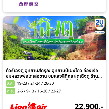
ทัวร์เฉิงตู อุทยานสี่ดรุณี อุทยานปี้เผิงโกว ล่องเรือ
ชมหลวงพ่อโตเล่อซาน ชมแสงสีตึกแฝดเฉิงตู ร้าน
หนังสือจงซูเก๋อ 5 วัน 4 คืน (ทัวร์ไม่ลงร้านช้อป) โดย
ส.ค.
19-23 / 21-24 / 26-30
สายการบิน Thai Lion Air (SL)
ก.ย.
2-6 / 9-13 / 16-20 / 23-27
22,900.-