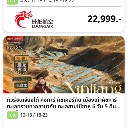
ต.ค.
4-8 / 11-15 / 14-18 / 18-22
22,999.-
ทัวร์ซินเจียงใต้ คัชการ์ ทัชเคอร์กัน เมืองเก่าคัชการ์
ทะเลทรายทากลามากัน ทะเลสาบไป๋ซาหู 6 วัน 5 คืน
(พักโรงแรมหรู 4 ดาว)
ก.ย.
13-18 / 18-23