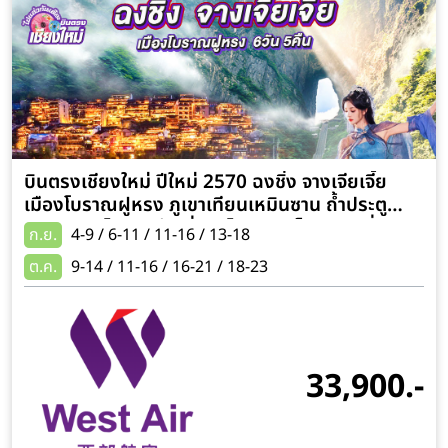
บินตรงเชียงใหม่ ปีใหม่ 2570 ฉงชิ่ง จางเจียเจี้ย
เมืองโบราณฝูหรง ภูเขาเทียนเหมินซาน ถ้ำประตู
สวรรค์ รถไฟทะลุตึก นั่งรถไฟความเร็วสูง 2 เที่ยว 6
ก.ย.
4-9 / 6-11 / 11-16 / 13-18
วัน 5 คืน (เที่ยวเต็มอิ่ม ไม่ลงร้านช้อป)
ต.ค.
9-14 / 11-16 / 16-21 / 18-23
33,900.-