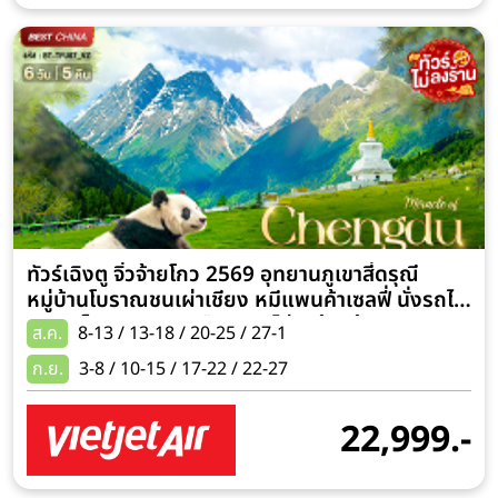
ทัวร์เฉิงตู จิ่วจ้ายโกว 2569 อุทยานภูเขาสี่ดรุณี
หมู่บ้านโบราณชนเผ่าเชียง หมีแพนค้าเซลฟี่ นั่งรถไฟ
ความเร็วสูง 6 วัน 5 คืน (ทัวร์ไม่ลงร้านช้อป)
ส.ค.
8-13 / 13-18 / 20-25 / 27-1
ก.ย.
3-8 / 10-15 / 17-22 / 22-27
22,999.-