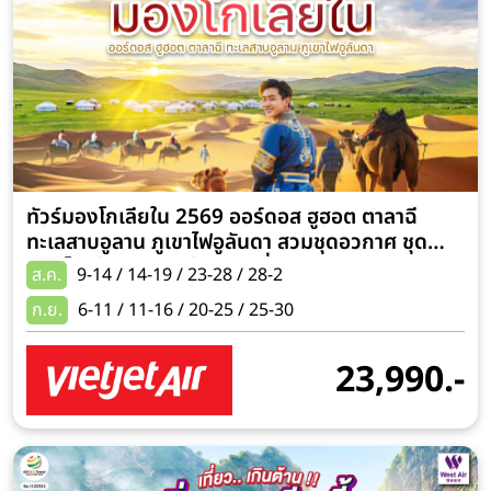
ทัวร์มองโกเลียใน 2569 ออร์ดอส ฮูฮอต ตาลาฉี
ทะเลสาบอูลาน ภูเขาไฟอูลันดา สวมชุดอวกาศ ชุด
มองโกเลีย 6 วัน 5 คืน (รวมขี่อูฐ ทะเลทราย พักเกอร์
ส.ค.
9-14 / 14-19 / 23-28 / 28-2
1 คืน)
ก.ย.
6-11 / 11-16 / 20-25 / 25-30
23,990.-