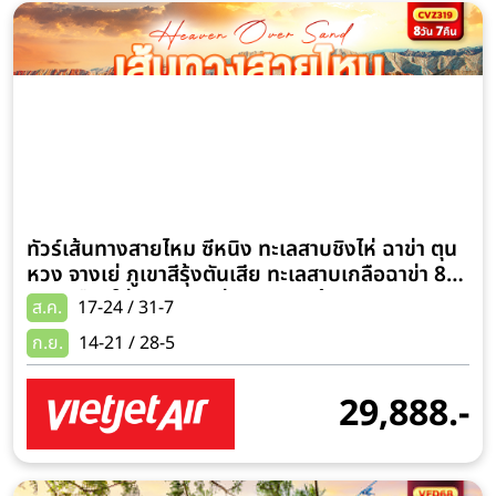
ทัวร์เส้นทางสายไหม ซีหนิง ทะเลสาบชิงไห่ ฉาข่า ตุน
หวง จางเย่ ภูเขาสีรุ้งตันเสีย ทะเลสาบเกลือฉาข่า 8
วัน 7 คืน (ใส่ชุดธิเบต+ถ่ายภาพกับม้าและยิงธนู)
ส.ค.
17-24 / 31-7
ก.ย.
14-21 / 28-5
29,888.-